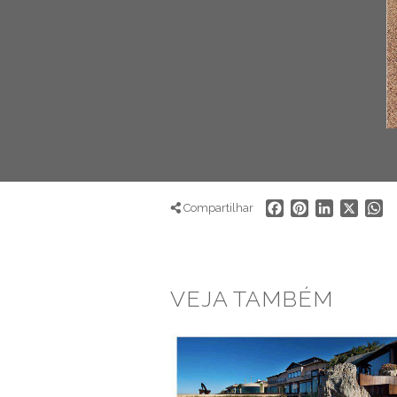
Facebook
Pinterest
LinkedIn
X
W
Compartilhar
VEJA TAMBÉM