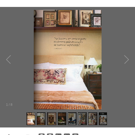
1
/
8