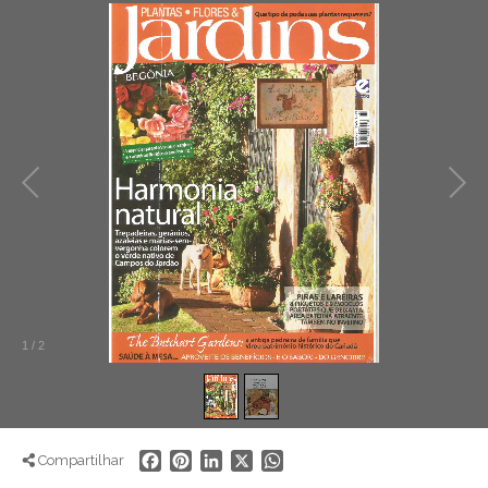
1
/
2
Facebook
Pinterest
LinkedIn
X
WhatsApp
Compartilhar